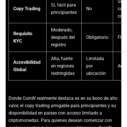
Sí,
Sí, fácil para
Copy Trading
No
conf
principiantes
comp
Moderado,
Requisito
después del
Obligatorio
Flex
KYC
registro
Alta, fuerte
Limitada
Accesibilidad
en regiones
por
Acce
Global
restringidas
ubicación
Donde CoinW realmente destaca es en su bono de alto
valor, el copy trading amigable para principiantes y su
disponibilidad en países con acceso limitado a
criptomonedas. Para quienes desean comenzar con