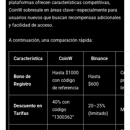
plataformas ofrecen características competitivas,
CoinW sobresale en áreas clave—especialmente para
usuarios nuevos que buscan recompensas adicionales
y facilidad de acceso.
A continuación, una comparación rápida:
Característica
CoinW
Binance
Hasta $1000
Créd
Bono de
Hasta
con código
prom
Registro
$600
de referencia
limi
40% con
Descuento en
20–25%
código
Máx
Tarifas
(limitado)
“1300362”