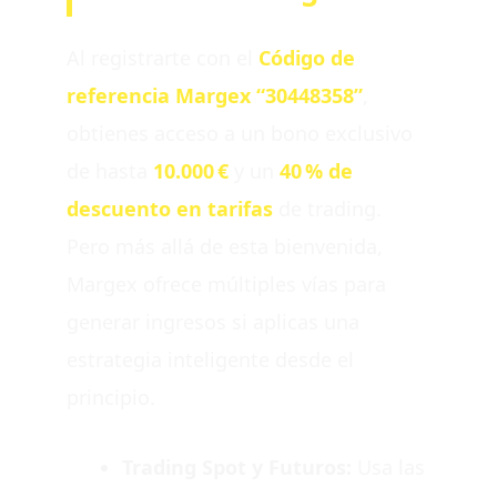
Al registrarte con el
Código de
referencia Margex “30448358”
,
obtienes acceso a un bono exclusivo
de hasta
10.000 €
y un
40 % de
descuento en tarifas
de trading.
Pero más allá de esta bienvenida,
Margex ofrece múltiples vías para
generar ingresos si aplicas una
estrategia inteligente desde el
principio.
Trading Spot y Futuros:
Usa las