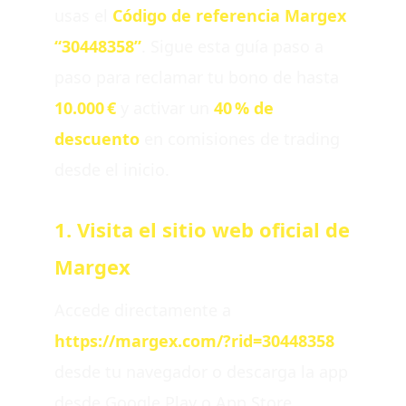
usas el
Código de referencia Margex
“30448358”
. Sigue esta guía paso a
paso para reclamar tu bono de hasta
10.000 €
y activar un
40 % de
descuento
en comisiones de trading
desde el inicio.
1. Visita el sitio web oficial de
Margex
Accede directamente a
https://margex.com/?rid=30448358
desde tu navegador o descarga la app
desde Google Play o App Store.