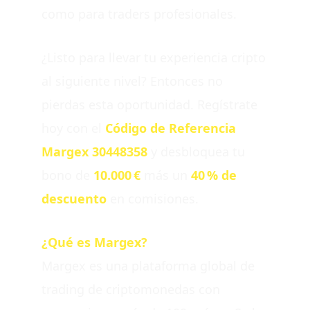
como para traders profesionales.
¿Listo para llevar tu experiencia cripto
al siguiente nivel? Entonces no
pierdas esta oportunidad. Regístrate
hoy con el
Código de Referencia
Margex 30448358
y desbloquea tu
bono de
10.000 €
más un
40 % de
descuento
en comisiones.
¿Qué es Margex?
Margex es una plataforma global de
trading de criptomonedas con