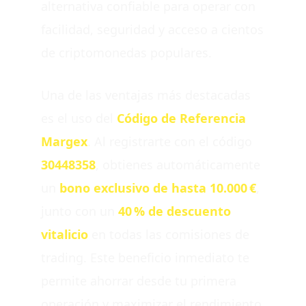
alternativa confiable para operar con
facilidad, seguridad y acceso a cientos
de criptomonedas populares.
Una de las ventajas más destacadas
es el uso del
Código de Referencia
Margex
. Al registrarte con el código
30448358
, obtienes automáticamente
un
bono exclusivo de hasta 10.000 €
,
junto con un
40 % de descuento
vitalicio
en todas las comisiones de
trading. Este beneficio inmediato te
permite ahorrar desde tu primera
operación y maximizar el rendimiento