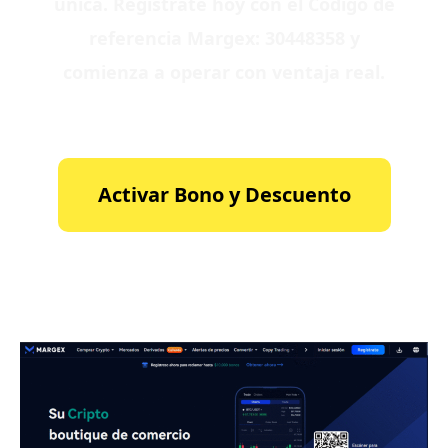
única. Regístrate hoy con el Código de
referencia Margex: 30448358 y
comienza a operar con ventaja real.
Activar Bono y Descuento