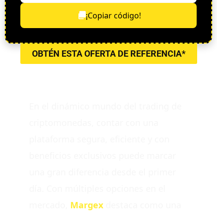
¡Copiar código!
OBTÉN ESTA OFERTA DE REFERENCIA*
En el dinámico mundo del trading de
criptomonedas, contar con una
plataforma segura, eficiente y con
beneficios exclusivos puede marcar
una gran diferencia desde el primer
día. Con múltiples opciones en el
mercado,
Margex
destaca como una