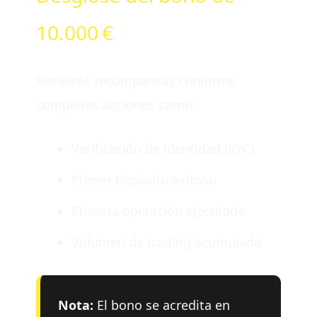
10.000 €
Recibirás recompensas conforme
completes acciones como:
Verificación de identidad (KYC)
Primer depósito exitoso
Primera operación ejecutada
Volumen de trading acumulado
Nota:
El bono se acredita en