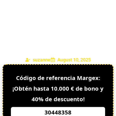
Margex "30448358":
¡Obtén 10.000 € de
bono y 40% de
descuento!
suzanne
August 10, 2025
Código de referencia Margex:
¡Obtén hasta 10.000 € de bono y
40% de descuento!
30448358