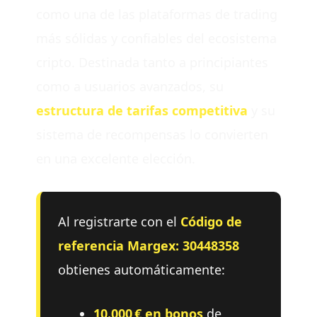
como una de las plataformas de trading
más sólidas y confiables del ecosistema
cripto. Destinada tanto a principiantes
como a usuarios avanzados, su
estructura de tarifas competitiva
y su
sistema de recompensas lo convierten
en una excelente elección.
Al registrarte con el
Código de
referencia Margex: 30448358
obtienes automáticamente:
10.000 € en bonos
de