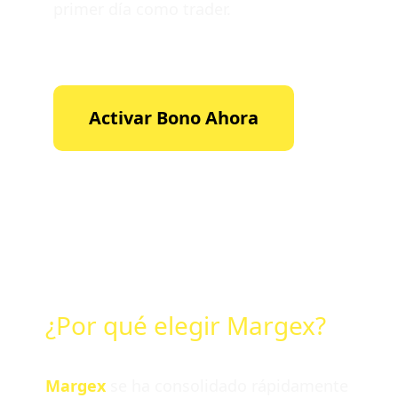
primer día como trader.
Activar Bono Ahora
¿Por qué elegir Margex?
Margex
se ha consolidado rápidamente