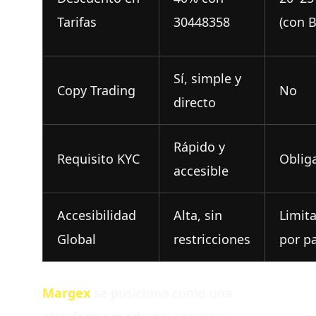
Tarifas
30448358
(con 
Sí, simple y
Copy Trading
No
directo
Rápido y
Requisito KYC
Oblig
accesible
Accesibilidad
Alta, sin
Limit
Global
restricciones
por p
Margex
se posiciona como una